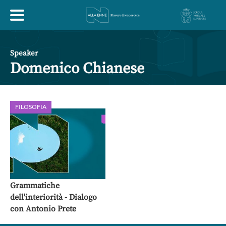
HOME
Speaker
Domenico Chianese
ESPLORA
FILOSOFIA
ABOUT
ARTE
ECONOMIA
FILOSOFIA
LETTERATURA
MONDO ANTICO
MUSICA
Grammatiche
dell'interiorità - Dialogo
POLITICA
SCIENZE
SOCIETÀ
STORIA
con Antonio Prete