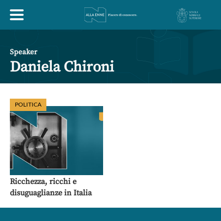
HOME
Speaker
Daniela Chironi
ESPLORA
POLITICA
ABOUT
ARTE
ECONOMIA
FILOSOFIA
LETTERATURA
MONDO ANTICO
MUSICA
Ricchezza, ricchi e
disuguaglianze in Italia
POLITICA
SCIENZE
SOCIETÀ
STORIA