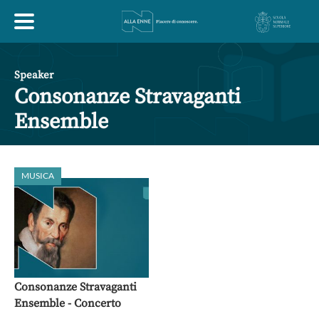
HOME
Speaker
Consonanze Stravaganti
ESPLORA
Ensemble
ABOUT
MUSICA
ARTE
ECONOMIA
FILOSOFIA
LETTERATURA
MONDO ANTICO
MUSICA
Consonanze Stravaganti
POLITICA
SCIENZE
SOCIETÀ
STORIA
Ensemble - Concerto