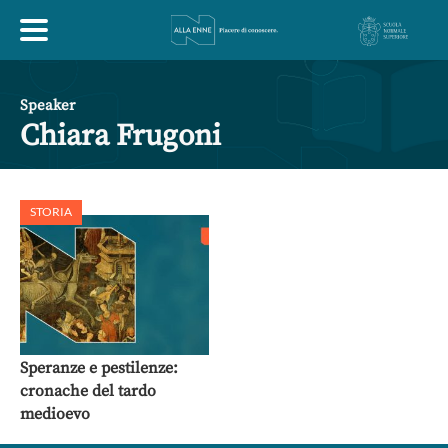
HOME
Speaker
Chiara Frugoni
ESPLORA
STORIA
ABOUT
ARTE
ECONOMIA
FILOSOFIA
LETTERATURA
MONDO ANTICO
MUSICA
Speranze e pestilenze:
cronache del tardo
POLITICA
SCIENZE
SOCIETÀ
STORIA
medioevo