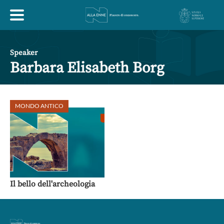
HOME
Speaker
Barbara Elisabeth Borg
ESPLORA
MONDO ANTICO
ABOUT
ARTE
ECONOMIA
FILOSOFIA
LETTERATURA
MONDO ANTICO
MUSICA
Il bello dell'archeologia
POLITICA
SCIENZE
SOCIETÀ
STORIA