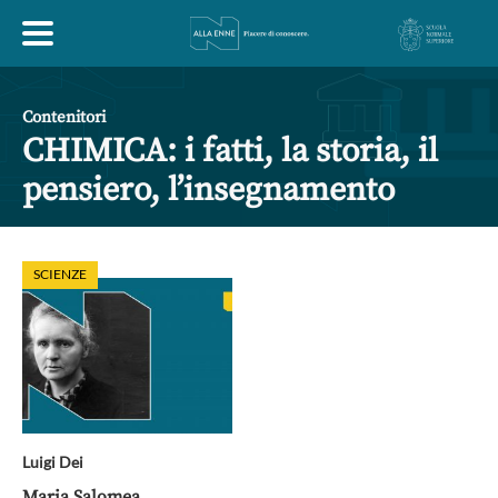
HOME
Contenitori
CHIMICA: i fatti, la storia, il
ESPLORA
pensiero, l’insegnamento
ABOUT
SCIENZE
ARTE
ECONOMIA
FILOSOFIA
LETTERATURA
MONDO ANTICO
MUSICA
POLITICA
SCIENZE
SOCIETÀ
STORIA
Luigi Dei
Maria Salomea