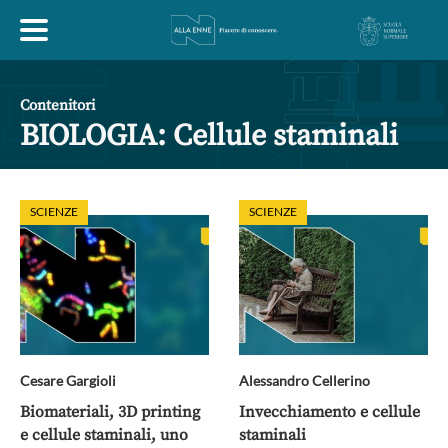
HOME
Contenitori
BIOLOGIA: Cellule staminali
ESPLORA
SCIENZE
SCIENZE
ABOUT
ARTE
ECONOMIA
FILOSOFIA
LETTERATURA
MONDO ANTICO
MUSICA
Cesare Gargioli
Alessandro Cellerino
POLITICA
SCIENZE
SOCIETÀ
STORIA
Biomateriali, 3D printing
Invecchiamento e cellule
e cellule staminali, uno
staminali