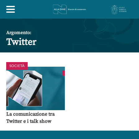
HOME
Argomento:
Twitter
ESPLORA
SOCIETÀ
ABOUT
ARTE
ECONOMIA
FILOSOFIA
LETTERATURA
MONDO ANTICO
MUSICA
La comunicazione tra
Twitter e i talk show
POLITICA
SCIENZE
SOCIETÀ
STORIA