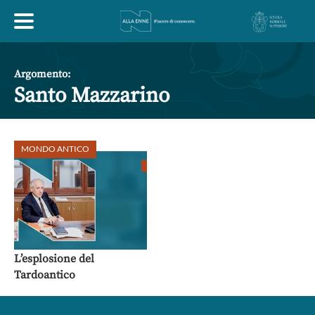
HOME
Argomento:
Santo Mazzarino
ESPLORA
MONDO ANTICO
ABOUT
ARTE
ECONOMIA
FILOSOFIA
LETTERATURA
MONDO ANTICO
MUSICA
L’esplosione del
Tardoantico
POLITICA
SCIENZE
SOCIETÀ
STORIA