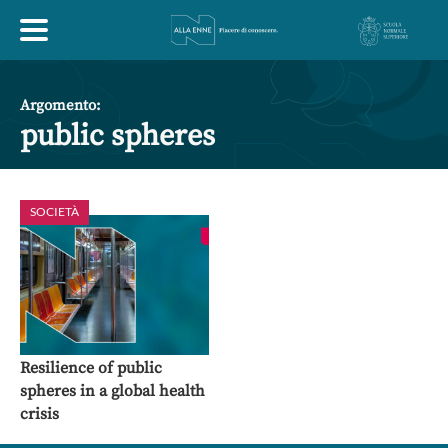
HOME
Argomento:
public spheres
ESPLORA
SOCIETÀ
ABOUT
ARTE
ECONOMIA
FILOSOFIA
LETTERATURA
MONDO ANTICO
MUSICA
Resilience of public
spheres in a global health
POLITICA
SCIENZE
SOCIETÀ
STORIA
crisis