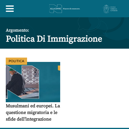
HOME
Argomento:
Politica Di Immigrazione
ESPLORA
POLITICA
ABOUT
ARTE
ECONOMIA
FILOSOFIA
LETTERATURA
MONDO ANTICO
MUSICA
Musulmani ed europei. La
questione migratoria e le
POLITICA
SCIENZE
SOCIETÀ
STORIA
sfide dell’integrazione