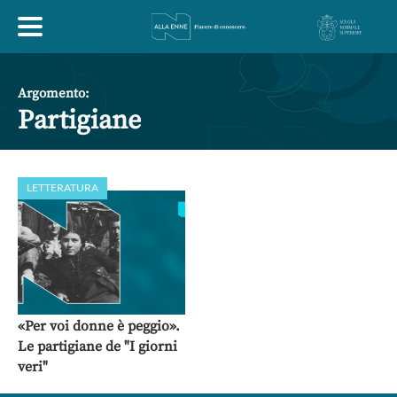
HOME
Argomento:
Partigiane
ESPLORA
LETTERATURA
ABOUT
ARTE
ECONOMIA
FILOSOFIA
LETTERATURA
MONDO ANTICO
MUSICA
«Per voi donne è peggio».
Le partigiane de "I giorni
POLITICA
SCIENZE
SOCIETÀ
STORIA
veri"