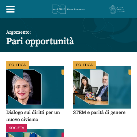
HOME
Argomento:
Pari opportunità
ESPLORA
POLITICA
POLITICA
ABOUT
ARTE
ECONOMIA
FILOSOFIA
LETTERATURA
MONDO ANTICO
MUSICA
Dialogo sui diritti per un
STEM e parità di genere
nuovo civismo
POLITICA
SCIENZE
SOCIETÀ
STORIA
SOCIETÀ