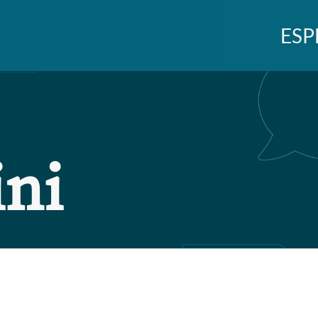
ESP
ini