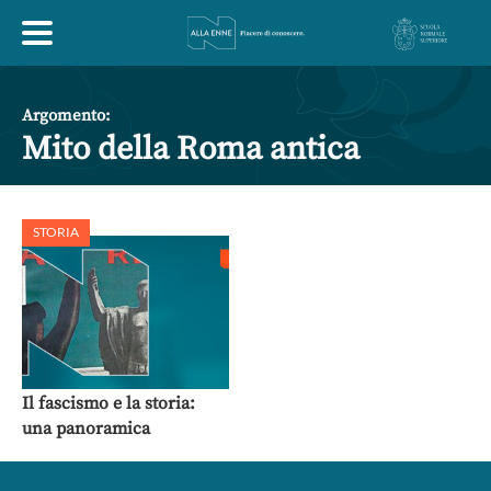
HOME
Argomento:
Mito della Roma antica
ESPLORA
STORIA
ABOUT
ARTE
ECONOMIA
FILOSOFIA
LETTERATURA
MONDO ANTICO
MUSICA
Il fascismo e la storia:
una panoramica
POLITICA
SCIENZE
SOCIETÀ
STORIA