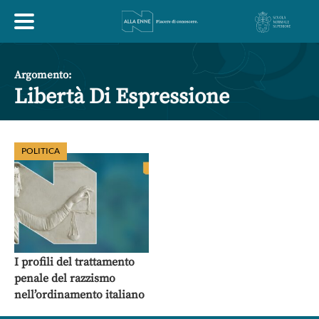
HOME
Argomento:
Libertà Di Espressione
ESPLORA
POLITICA
ABOUT
ARTE
ECONOMIA
FILOSOFIA
LETTERATURA
MONDO ANTICO
MUSICA
I profili del trattamento
penale del razzismo
POLITICA
SCIENZE
SOCIETÀ
STORIA
nell’ordinamento italiano