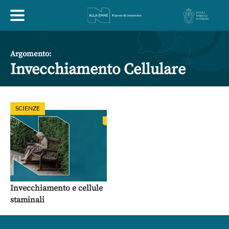
HOME
Argomento:
Invecchiamento Cellulare
ESPLORA
SCIENZE
ABOUT
ARTE
ECONOMIA
FILOSOFIA
LETTERATURA
MONDO ANTICO
MUSICA
Invecchiamento e cellule
staminali
POLITICA
SCIENZE
SOCIETÀ
STORIA