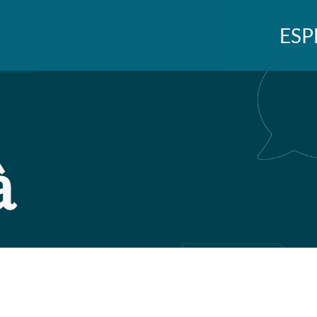
ESP
à