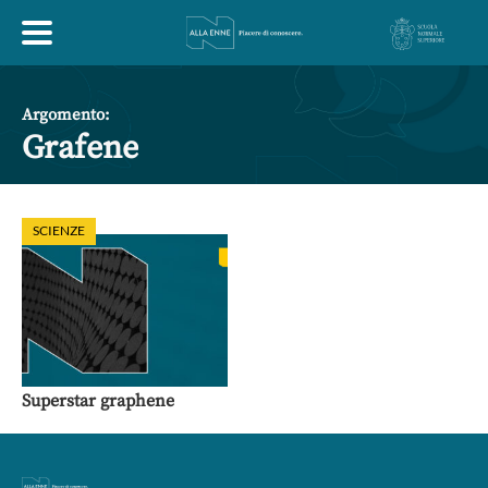
HOME
Argomento:
Grafene
ESPLORA
SCIENZE
ABOUT
ARTE
ECONOMIA
FILOSOFIA
LETTERATURA
MONDO ANTICO
MUSICA
Superstar graphene
POLITICA
SCIENZE
SOCIETÀ
STORIA