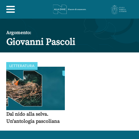
HOME
Argomento:
Giovanni Pascoli
ESPLORA
LETTERATURA
ABOUT
ARTE
ECONOMIA
FILOSOFIA
LETTERATURA
MONDO ANTICO
MUSICA
Dal nido alla selva.
Un'antologia pascoliana
POLITICA
SCIENZE
SOCIETÀ
STORIA