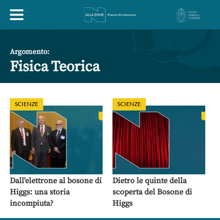
HOME
Argomento:
Fisica Teorica
ESPLORA
SCIENZE
SCIENZE
ABOUT
ARTE
ECONOMIA
FILOSOFIA
LETTERATURA
MONDO ANTICO
MUSICA
Dall'elettrone al bosone di
Dietro le quinte della
Higgs: una storia
scoperta del Bosone di
POLITICA
SCIENZE
SOCIETÀ
STORIA
incompiuta?
Higgs