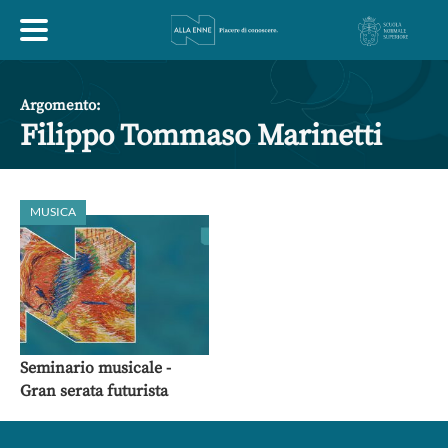
HOME
Argomento:
Filippo Tommaso Marinetti
ESPLORA
MUSICA
ABOUT
ARTE
ECONOMIA
FILOSOFIA
LETTERATURA
MONDO ANTICO
MUSICA
Seminario musicale -
Gran serata futurista
POLITICA
SCIENZE
SOCIETÀ
STORIA