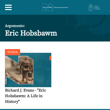
HOME
Argomento:
Eric Hobsbawm
ESPLORA
STORIA
ABOUT
ARTE
ECONOMIA
FILOSOFIA
LETTERATURA
MONDO ANTICO
MUSICA
Richard J. Evans - "Eric
Hobsbawm: A Life in
POLITICA
SCIENZE
SOCIETÀ
STORIA
History"