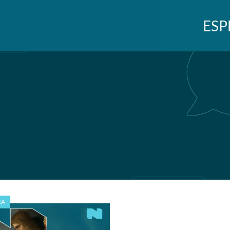
ESP
RA