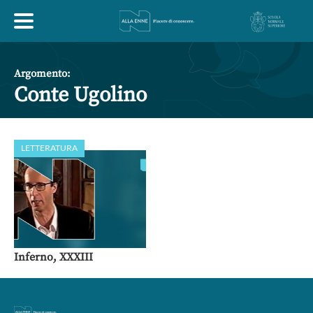
HOME
Argomento:
Conte Ugolino
ESPLORA
LETTERATURA
ABOUT
ARTE
ECONOMIA
FILOSOFIA
LETTERATURA
MONDO ANTICO
MUSICA
Inferno, XXXIII
POLITICA
SCIENZE
SOCIETÀ
STORIA