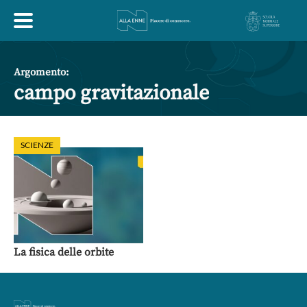
HOME
Argomento:
campo gravitazionale
ESPLORA
SCIENZE
ABOUT
ARTE
ECONOMIA
FILOSOFIA
LETTERATURA
MONDO ANTICO
MUSICA
La fisica delle orbite
POLITICA
SCIENZE
SOCIETÀ
STORIA