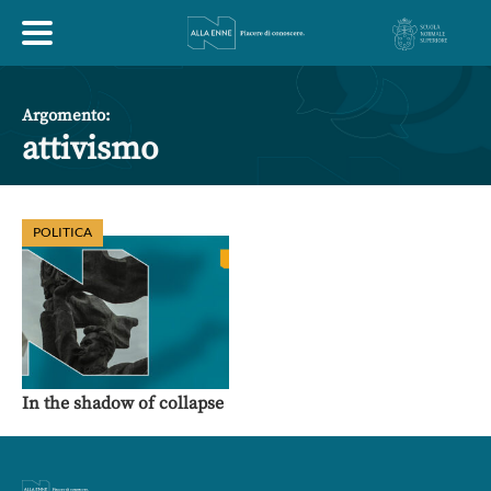
HOME
Argomento:
attivismo
ESPLORA
POLITICA
ABOUT
ARTE
ECONOMIA
FILOSOFIA
LETTERATURA
MONDO ANTICO
MUSICA
In the shadow of collapse
POLITICA
SCIENZE
SOCIETÀ
STORIA