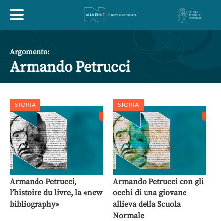
HOME
Argomento:
Armando Petrucci
ESPLORA
STORIA
STORIA
ABOUT
ARTE
ECONOMIA
FILOSOFIA
LETTERATURA
MONDO ANTICO
MUSICA
Armando Petrucci,
Armando Petrucci con gli
l’histoire du livre, la «new
occhi di una giovane
POLITICA
SCIENZE
SOCIETÀ
STORIA
bibliography»
allieva della Scuola
Normale