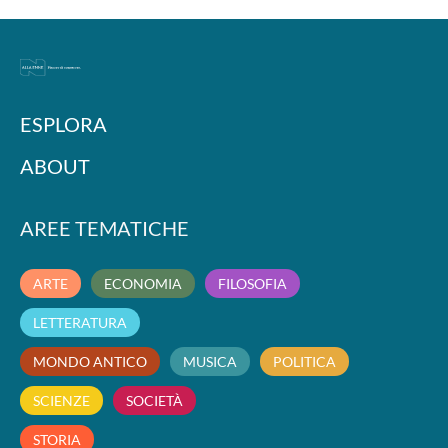
ESPLORA
ABOUT
AREE TEMATICHE
ARTE
ECONOMIA
FILOSOFIA
LETTERATURA
MONDO ANTICO
MUSICA
POLITICA
SCIENZE
SOCIETÀ
STORIA